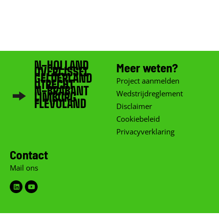
N-HOLLAND
Meer weten?
OVERIJSSEL
GELDERLAND
Project aanmelden
UTRECHT
N-BRABANT
Wedstrijdreglement
LIMBURG
FLEVOLAND
Disclaimer
Cookiebeleid
Privacyverklaring
Contact
Mail ons
Linkedin
Youtube