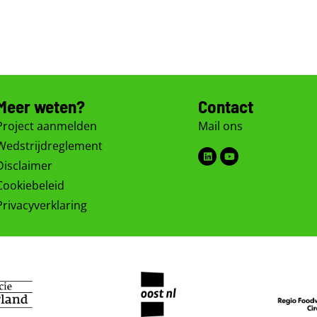
Meer weten?
Contact
Project aanmelden
Mail ons
Wedstrijdreglement
Linkedin
Youtube
Disclaimer
Cookiebeleid
Privacyverklaring