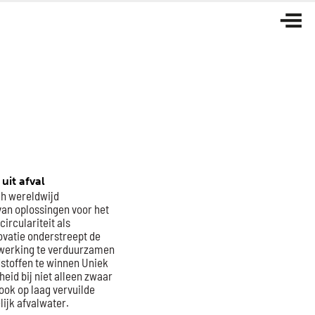
uit afval
ch wereldwijd
van oplossingen voor het
circulariteit als
ovatie onderstreept de
rwerking te verduurzamen
dstoffen te winnen Uniek
heid bij niet alleen zwaar
ok op laag vervuilde
ijk afvalwater.