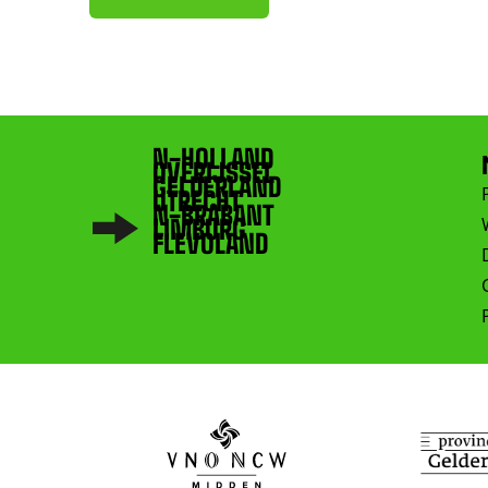
N-HOLLAND
OVERIJSSEL
GELDERLAND
UTRECHT
N-BRABANT
LIMBURG
FLEVOLAND