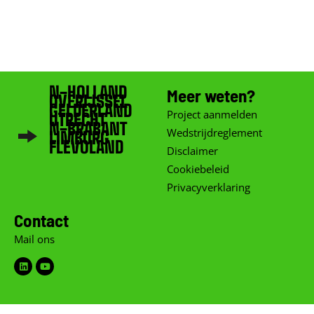
N-HOLLAND
Meer weten?
OVERIJSSEL
GELDERLAND
Project aanmelden
UTRECHT
N-BRABANT
Wedstrijdreglement
LIMBURG
FLEVOLAND
Disclaimer
Cookiebeleid
Privacyverklaring
Contact
Mail ons
Linkedin
Youtube