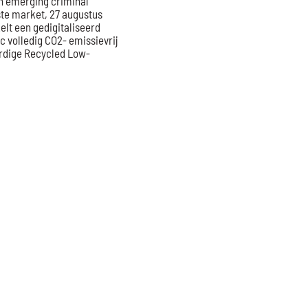
 on emerging criminal
aste market, 27 augustus
lt een gedigitaliseerd
 volledig CO2- emissievrij
rdige Recycled Low-