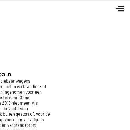
 GOLD
cyclebaar wegens
n niet in verbranding- of
en ingenomen voor een
astic naar China
 2018 niet meer. Als
e hoeveelheden
 buiten gestort of, voor de
afgevoerd om vervolgens
rden verbrand (bron: