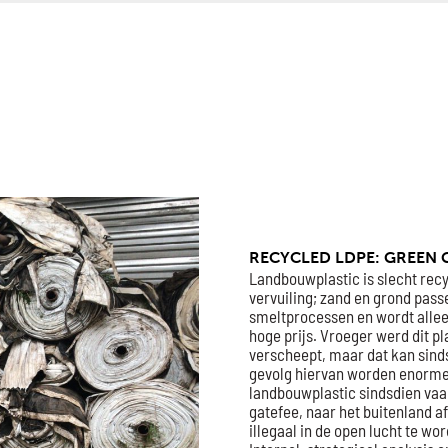
RECYCLED LDPE: GREEN
Landbouwplastic is slecht re
vervuiling; zand en grond passe
smeltprocessen en wordt alle
hoge prijs. Vroeger werd dit pl
verscheept, maar dat kan sinds
gevolg hiervan worden enorm
landbouwplastic sindsdien vaak
gatefee, naar het buitenland 
illegaal in de open lucht te wo