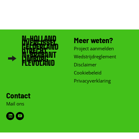
N-HOLLAND
Meer weten?
OVERIJSSEL
GELDERLAND
Project aanmelden
UTRECHT
N-BRABANT
Wedstrijdreglement
LIMBURG
FLEVOLAND
Disclaimer
Cookiebeleid
Privacyverklaring
Contact
Mail ons
Linkedin
Youtube