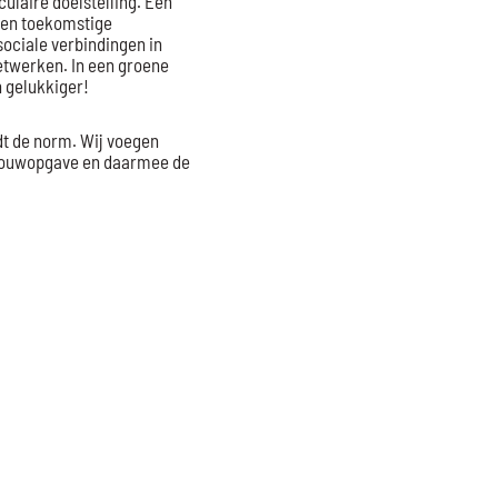
culaire doelstelling. Een
 en toekomstige
ociale verbindingen in
etwerken. In een groene
 gelukkiger!
t de norm. Wij voegen
e bouwopgave en daarmee de