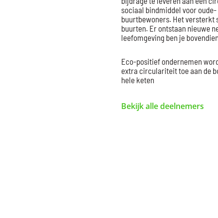
bijdrage te leveren aan een cir
sociaal bindmiddel voor oude-
buurtbewoners. Het versterkt s
buurten. Er ontstaan nieuwe n
leefomgeving ben je bovendien
Eco-positief ondernemen word
extra circulariteit toe aan d
hele keten
Bekijk alle deelnemers